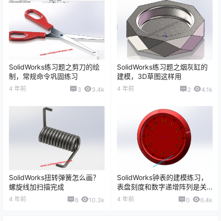
SolidWorks练习题之剪刀的绘
SolidWorks练习题之烟灰缸的
制，常规命令巩固练习
建模，3D草图这样用
4 年前
4 年前
3
3.4k
2
4.1k
SolidWorks扭转弹簧怎么画？
SolidWorks钟表的建模练习，
螺旋线加扫描完成
表盘刻度和数字递增阵列是关
键
4 年前
4 年前
6
10.3k
0
6.4k