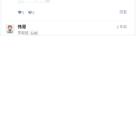
回复
0
0
伟哥
2 年前
学前班
Lv0
刚画了一个，不错
首页
技巧
学堂
练习
搜索
我的
回复
0
0
我心飞翔
2 年前
学前班
Lv0
点赞
回复
0
0
SW自学网
我心飞翔
2 年前
@
A
M
超级年会员
博导
Lv7
画完SolidWorks练习题，可以评论上截图哈
回复
0
0